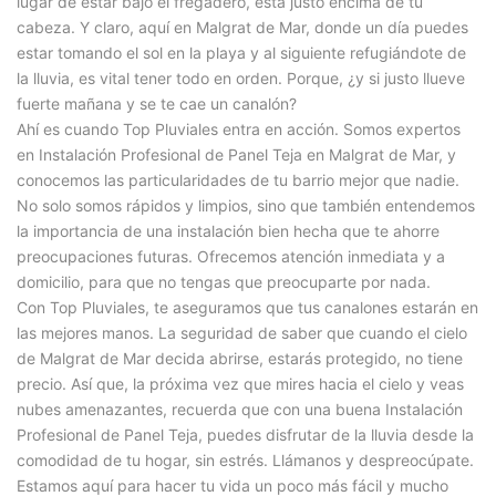
lugar de estar bajo el fregadero, está justo encima de tu
cabeza. Y claro, aquí en Malgrat de Mar, donde un día puedes
estar tomando el sol en la playa y al siguiente refugiándote de
la lluvia, es vital tener todo en orden. Porque, ¿y si justo llueve
fuerte mañana y se te cae un canalón?
Ahí es cuando Top Pluviales entra en acción. Somos expertos
en Instalación Profesional de Panel Teja en Malgrat de Mar, y
conocemos las particularidades de tu barrio mejor que nadie.
No solo somos rápidos y limpios, sino que también entendemos
la importancia de una instalación bien hecha que te ahorre
preocupaciones futuras. Ofrecemos atención inmediata y a
domicilio, para que no tengas que preocuparte por nada.
Con Top Pluviales, te aseguramos que tus canalones estarán en
las mejores manos. La seguridad de saber que cuando el cielo
de Malgrat de Mar decida abrirse, estarás protegido, no tiene
precio. Así que, la próxima vez que mires hacia el cielo y veas
nubes amenazantes, recuerda que con una buena Instalación
Profesional de Panel Teja, puedes disfrutar de la lluvia desde la
comodidad de tu hogar, sin estrés. Llámanos y despreocúpate.
Estamos aquí para hacer tu vida un poco más fácil y mucho