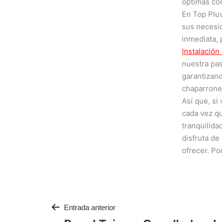
óptimas co
En Top Plu
sus necesid
inmediata, 
Instalación
nuestra pa
garantizan
chaparrone
Así que, si
cada vez qu
tranquilida
disfruta de
ofrecer. Po
Entrada anterior