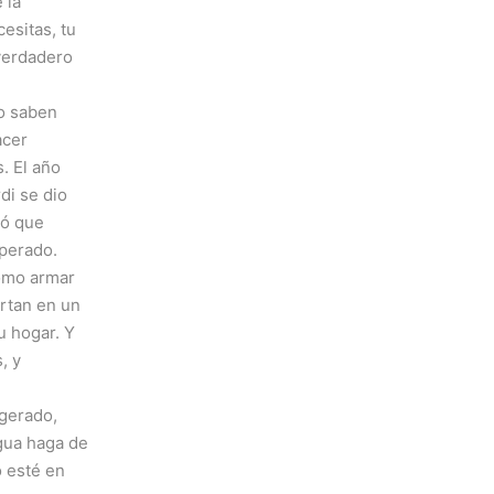
 la
esitas, tu
 verdadero
o saben
acer
. El año
di se dio
só que
sperado.
como armar
ertan en un
u hogar. Y
, y
agerado,
gua haga de
o esté en