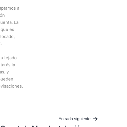
daptamos a
ión
uenta. La
 que es
locado,
s
tu tejado
tarás la
as, y
 pueden
ovisaciones.
Entrada siguiente