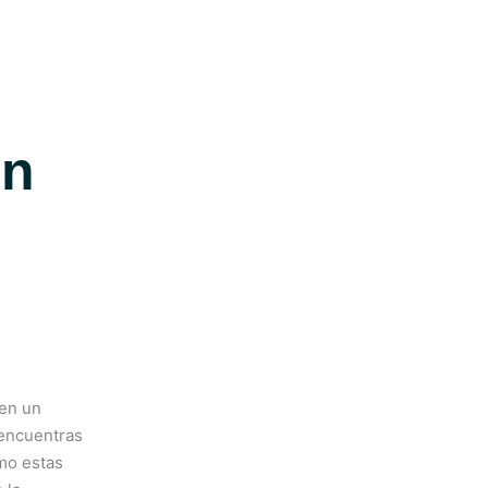
ón
 en un
 encuentras
omo estas