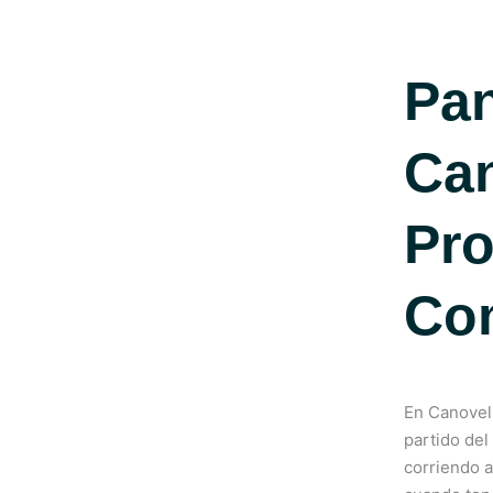
Pan
Can
Pro
Com
En Canovell
partido del
corriendo a