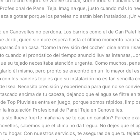
r un techo seguro se vuelve crucial, sobre todo si hablamos de
 Profesional de Panel Teja. Imagina que, justo cuando más lo nec
eza a gotear porque los paneles no están bien instalados. ¡Un
 en Canovelles no perdona. Los barrios como el de Can Palet l
vive Jordi, quien siempre espera hasta el último momento para h
eparación en casa. “Como la revisión del coche”, dice entre risas
to cuando el pronóstico del tiempo anunció lluvias intensas, Jor
que su tejado necesitaba atención urgente. Como muchos, pen
glarlo él mismo, pero pronto se encontró en un lío mayor del e
 con los paneles teja es que su instalación no es tan sencilla 
e Ikea. Necesita precisión y experiencia para que no se convi
tascado encima de tu cabeza, dejando que el agua se filtre en t
de Top Pluviales entra en juego, porque somos rápidos, limpios
 la Instalación Profesional de Panel Teja en Canovelles.
i justo llueve fuerte mañana y se te cae un canalón? Parece ex
ovelles, sabemos que el clima no da tregua. No dejes que el a
n tu hogar. Con nuestros servicios, te aseguras de que tu tejad