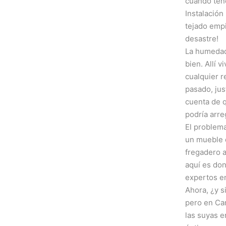
cuando tene
Instalación
tejado empi
desastre!
La humedad
bien. Allí 
cualquier r
pasado, jus
cuenta de 
podría arre
El problema
un mueble d
fregadero a
aquí es don
expertos en
Ahora, ¿y s
pero en Can
las suyas e