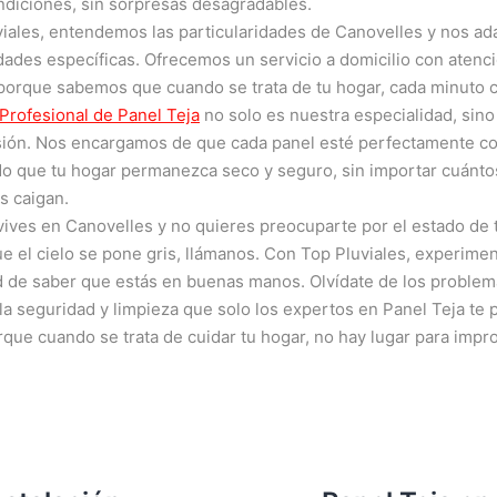
ndiciones, sin sorpresas desagradables.
viales, entendemos las particularidades de Canovelles y nos a
ades específicas. Ofrecemos un servicio a domicilio con atenc
porque sabemos que cuando se trata de tu hogar, cada minuto c
 Profesional de Panel Teja
no solo es nuestra especialidad, sino
sión. Nos encargamos de que cada panel esté perfectamente co
do que tu hogar permanezca seco y seguro, sin importar cuánto
s caigan.
 vives en Canovelles y no quieres preocuparte por el estado de 
e el cielo se pone gris, llámanos. Con Top Pluviales, experimen
d de saber que estás en buenas manos. Olvídate de los problem
 la seguridad y limpieza que solo los expertos en Panel Teja te
rque cuando se trata de cuidar tu hogar, no hay lugar para impr