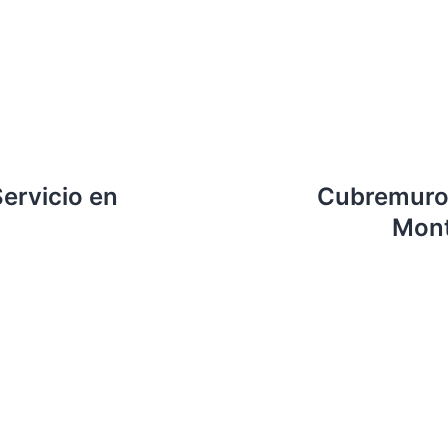
ervicio en
Cubremuros
Mont