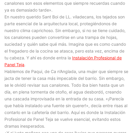
canalones son esos elementos que siempre recuerdas cuando
ya es demasiado tarde».
En nuestro querido Sant Boi de LL. viladecans, los tejados son
parte esencial de la arquitectura local, protegiéndonos de
nuestro clima caprichoso. Sin embargo, si no se tiene cuidado,
los canalones pueden convertirse en una trampa de hojas,
suciedad y quién sabe qué más. Imagina que es como cuando
el fregadero de la cocina se atasca, pero esta vez, encima de
tu cabeza. Y ahí es donde entra la
Instalación Profesional de
Panel Teja
.
Hablemos de Paqui, de Ca n’Anglada, una mujer que siempre se
jacta de tener la casa más impecable del barrio. Sin embargo,
se le olvidó revisar sus canalones. Todo iba bien hasta que un
día, en plena tormenta de otoño, el agua desbordó, creando
una cascada improvisada en la entrada de su casa. «¡Parecía
que había instalado una fuente sin querer!», decía entre risas al
contarlo en la cafetería del barrio. Aquí es donde la Instalación
Profesional de Panel Teja se vuelve esencial, evitando estos
dramas inesperados.
¿Y si justo mañana cae una de esas lluvias que parecen querer