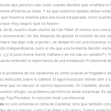
lluvias que parecen caer justo cuando decides que «mañana lo 
stema eficiente es clave. Y es que nuestros tejados deben esta
 que nosotros mismos para una lluvia inesperada, como cuando 
orque «hoy seguro que no llueve».
 Jordi, nuestro buen vecino de Can Palet, él mismo tuvo una e
 reconocerán. Un día, después de aplazar la revisión de sus c
empre hay algo más urgente», se despertó con una sorpresa: s
ido independizarse, justo el día que una tormenta decidió visitar
, «¿y si justo llueve fuerte mañana y se me cae un canalón?». 
ando entendió la importancia de una Instalación Profesional d
e el problema de tus canalones es como cuando el fregadero se
ez está justo sobre tu cabeza. El agua busca por dónde salir y t
erar que no sea por el camino equivocado. En Castellar, donde
nuestro refugio, no podemos permitirnos estas sorpresas. Es a
ego Top Pluviales, tu solución local y profesional.
les
no solo entiende el clima de Castellar, sino que también con
des de sus barrios, como Can Palet o el centro. Somos experto