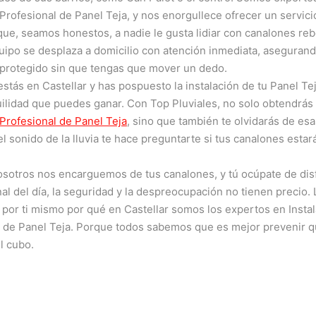
 Profesional de Panel Teja, y nos enorgullece ofrecer un servici
que, seamos honestos, a nadie le gusta lidiar con canalones reb
ipo se desplaza a domicilio con atención inmediata, asegurand
 protegido sin que tengas que mover un dedo.
 estás en Castellar y has pospuesto la instalación de tu Panel Te
uilidad que puedes ganar. Con Top Pluviales, no solo obtendrás 
 Profesional de Panel Teja
, sino que también te olvidarás de es
el sonido de la lluvia te hace preguntarte si tus canalones estará
sotros nos encarguemos de tus canalones, y tú ocúpate de disf
inal del día, la seguridad y la despreocupación no tienen precio.
or ti mismo por qué en Castellar somos los expertos en Insta
l de Panel Teja. Porque todos sabemos que es mejor prevenir q
l cubo.