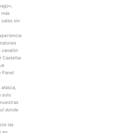
hago»,
r más
sales sin
xperiencia
analones
u canalón
 Castellar.
Fue
e Panel
 atasca,
ú solo
 nuestras
quí donde
oce las
s en