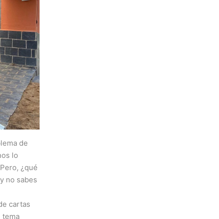
blema de
os lo
 Pero, ¿qué
 y no sabes
de cartas
n tema