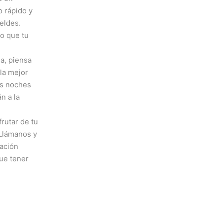
o rápido y
eldes.
o que tu
ja, piensa
la mejor
as noches
n a la
rutar de tu
 Llámanos y
lación
ue tener