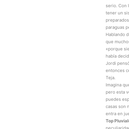
serio. Con 
tener un si
preparados
paraguas p
Hablando de
que muchos
«porque si
había decid
Jordi pensó
entonces cu
Teja.
Imagina qu
pero esta v
puedes esp
casas son 
entra en ju
Top Pluvia
peculiarida