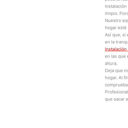
Instalación
limpio. Por
Nuestro equ
hogar esté
Así que, si
en la tranq
Instalación
en las que 
altura.
Deja que no
hogar. Al f
comprueba p
Profesiona
que sacar e