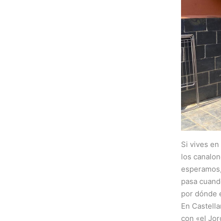
Si vives en
los canalo
esperamos,
pasa cuando
por dónde
En Castella
con «el Jor